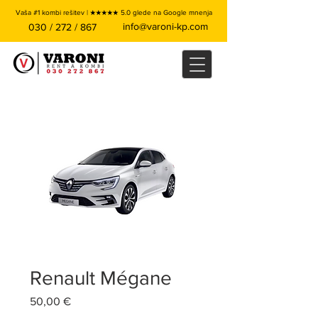
Vaša #1 kombi rešitev | ★★★★★ 5.0 glede na Google mnenja
info@varoni-kp.com
030 / 272 / 867
Renault Mégane
Price
50,00 €