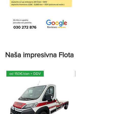
Naša impresivna Flota
od 150€/dan + DDV
od 60€/dan + DDV