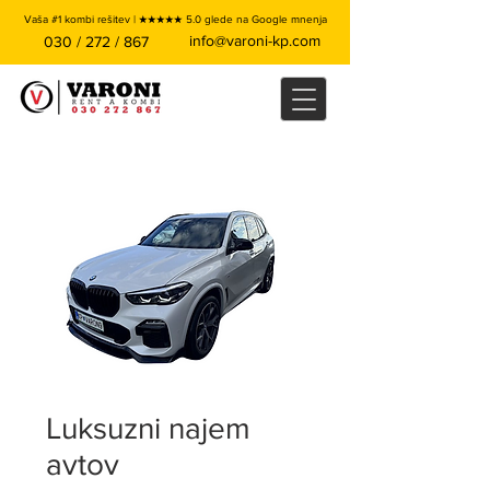
Vaša #1 kombi rešitev | ★★★★★ 5.0 glede na Google mnenja
info@varoni-kp.com
030 / 272 / 867
Luksuzni najem
avtov